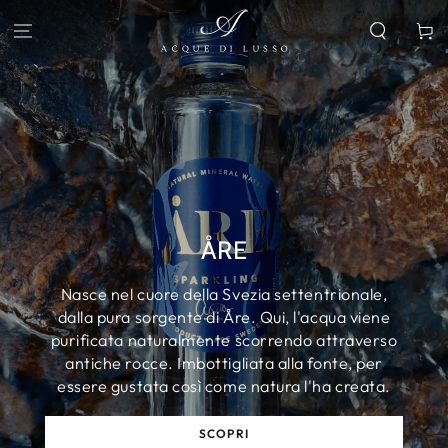
PASSA AL
CONTENUTO
Carello
ÅRE
Nasce nel cuore della Svezia settentrionale,
dalla pura sorgente di Åre. Qui, l'acqua viene
purificata naturalmente scorrendo attraverso
antiche rocce. Imbottigliata alla fonte, per
essere gustata così come natura l'ha creata.
SCOPRI