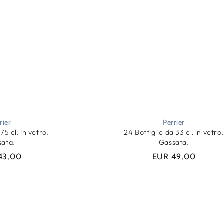
rier
Perrier
 75 cl. in vetro.
24 Bottiglie da 33 cl. in vetro
sata.
Gassata.
43,00
EUR 49,00
Prezzo
Prezzo
regolare
regolare
Qtà
AGGIUNGI
AGGIUNGI