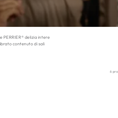
e PERRIER® delizia intere
librato contenuto di sali
6 pro