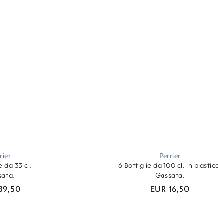
rier
Perrier
e da 33 cl.
6 Bottiglie da 100 cl. in plastic
sata.
Gassata.
39,50
EUR 16,50
Prezzo
Prezzo
regolare
regolare
Qtà
AGGIUNGI
AGGIUNGI