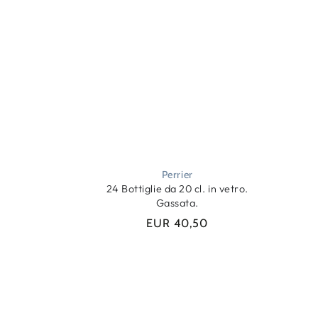
Perrier
.
24 Bottiglie da 20 cl. in vetro.
Gassata.
EUR 40,50
Prezzo
regolare
Qtà
AGGIUNGI