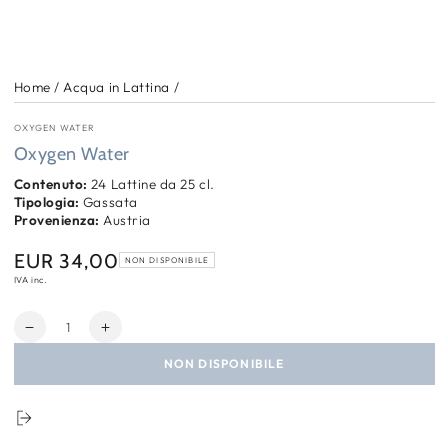
Home
/
Acqua in Lattina
/
OXYGEN WATER
Oxygen Water
Contenuto:
24 Lattine da 25 cl.
Tipologia:
Gassata
Provenienza:
Austria
EUR 34,00
Prezzo
NON DISPONIBILE
regolare
IVA inc.
Quantità
Diminuisci
Aumenta
quantità
quantità
NON DISPONIBILE
per
per
Oxygen
Oxygen
Water
Water