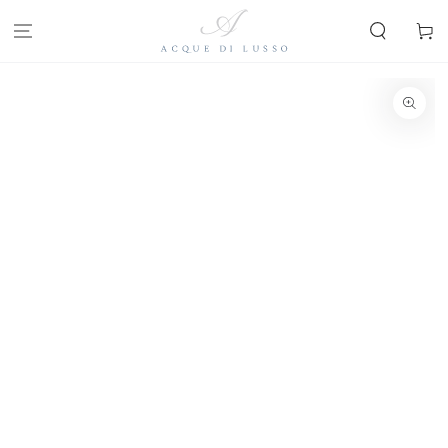
PASSA AL
CONTENUTO
Carello
PASSA ALLE
INFORMAZIONE SUL
PRODOTTO
Apre
media
1
in
modale