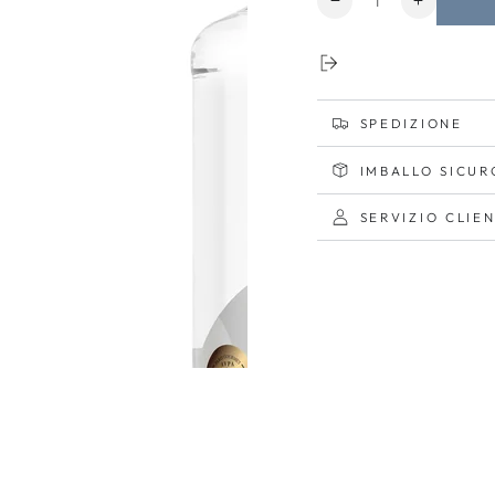
Diminuisci
Aumenta
quantità
quantità
per
per
Åre
Åre
SPEDIZIONE
IMBALLO SICUR
SERVIZIO CLIEN