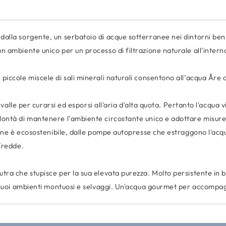
alla sorgente, un serbatoio di acque sotterranee nei dintorni ben 
 ambiente unico per un processo di filtrazione naturale all'interno
iccole miscele di sali minerali naturali consentono all’acqua Åre 
a valle per curarsi ed esporsi all'aria d'alta quota. Pertanto l'acqua
ontà di mantenere l’ambiente circostante unico e adottare misure o
ione è ecosostenibile, dalle pompe autopresse che estraggono l'acqu
 fredde.
ra che stupisce per la sua elevata purezza. Molto persistente in bo
 suoi ambienti montuosi e selvaggi. Un'acqua gourmet per accompagna