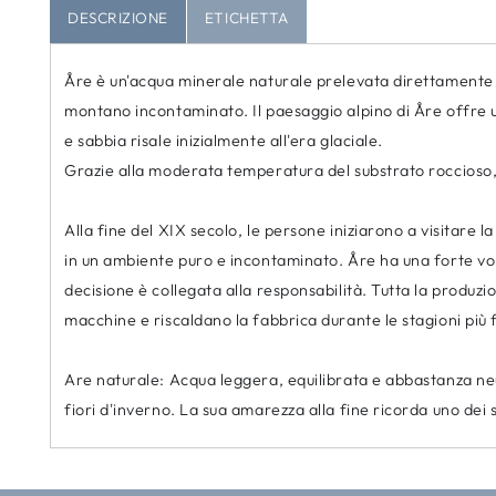
DESCRIZIONE
ETICHETTA
Åre è un'acqua minerale naturale prelevata direttamente d
montano incontaminato. Il paesaggio alpino di Åre offre un
e sabbia risale inizialmente all'era glaciale.
Grazie alla moderata temperatura del substrato roccioso, p
Alla fine del XIX secolo, le persone iniziarono a visitare l
in un ambiente puro e incontaminato. Åre ha una forte vol
decisione è collegata alla responsabilità. Tutta la produz
macchine e riscaldano la fabbrica durante le stagioni più
Are naturale: Acqua leggera, equilibrata e abbastanza neut
fiori d'inverno. La sua amarezza alla fine ricorda uno dei