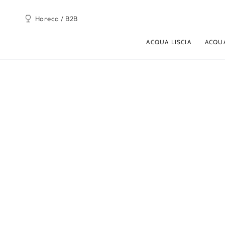
PASSA AL
CONTENUTO
Horeca / B2B
ACQUA LISCIA
ACQU
PASSA ALLE
INFORMAZIONE SUL
PRODOTTO