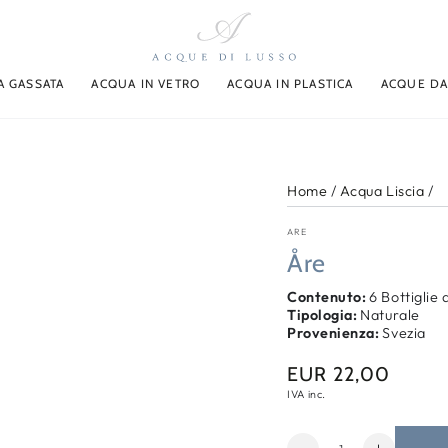
A GASSATA
ACQUA IN VETRO
ACQUA IN PLASTICA
ACQUE DA
Home
/
Acqua Liscia
/
ARE
Åre
Contenuto:
6 Bottiglie 
Tipologia:
Naturale
Provenienza:
Svezia
EUR 22,00
Prezzo
regolare
IVA inc.
Quantità