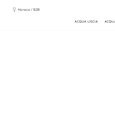
PASSA AL
CONTENUTO
Horeca / B2B
ACQUA LISCIA
ACQU
PASSA ALLE
INFORMAZIONE SUL
PRODOTTO