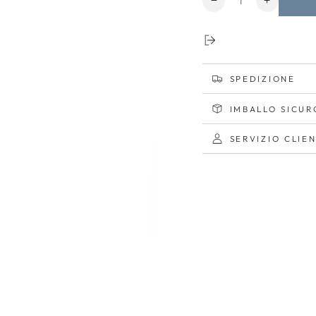
Diminuisci
Aumenta
quantità
quantità
per
per
Cedea
Cedea
SPEDIZIONE
IMBALLO SICUR
SERVIZIO CLIEN