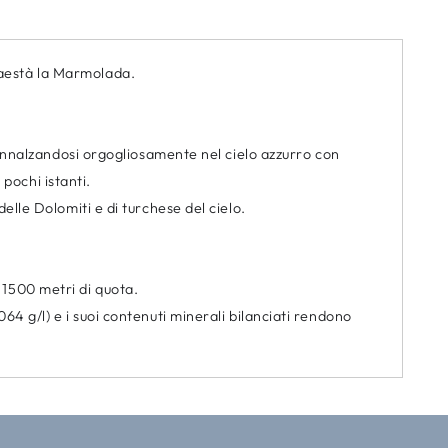
Maestà la Marmolada.
, innalzandosi orgogliosamente nel cielo azzurro con
pochi istanti.
elle Dolomiti e di turchese del cielo.
 1500 metri di quota.
64 g/l) e i suoi contenuti minerali bilanciati rendono