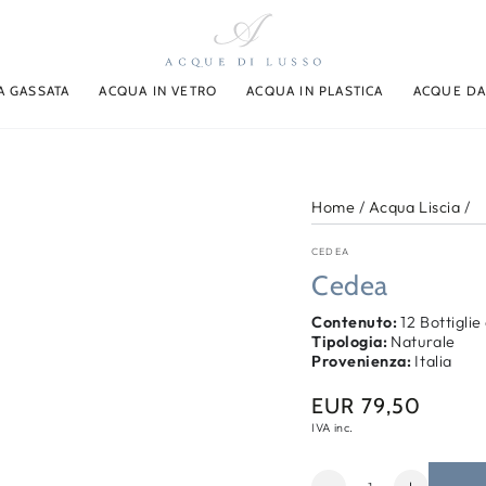
A GASSATA
ACQUA IN VETRO
ACQUA IN PLASTICA
ACQUE DA
Home
/
Acqua Liscia
/
CEDEA
Cedea
Contenuto:
12 Bottiglie
Tipologia:
Naturale
Provenienza:
Italia
EUR 79,50
Prezzo
regolare
IVA inc.
Quantità