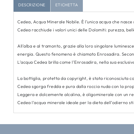
DESCRIZIONE
ETICHETTA
Cedea, Acqua Minerale Nobile. È l’unica acqua che nasce 
Cedea racchiude i valori unici delle Dolomiti: purezza, belle
All'alba e al tramonto, grazie alla loro singolare luminesc
energia. Questo fenomeno è chiamato Enrosadira. Secondo l
L’acqua Cedea brilla come l’Enrosadira, nella sua esclusiva
La bottiglia, protetta da copyright, è stata riconosciuta c
Cedea sgorga fredda e pura dalla roccia nuda con la propr
Leggera e dolcemente alcalina, è oligominerale con un resid
Cedea l’acqua minerale ideale per la dieta dell’odierno stil