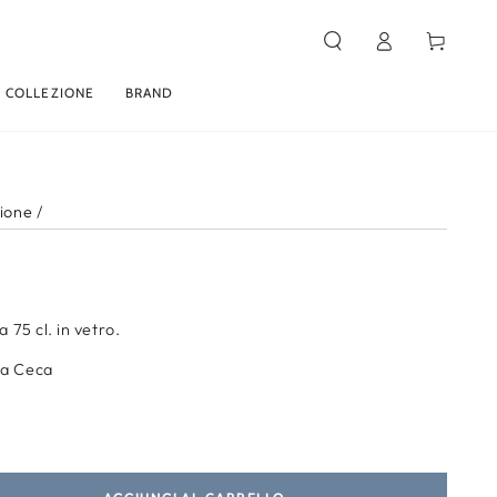
Carello
Accesso
 COLLEZIONE
BRAND
zione
/
a 75 cl. in vetro.
ca Ceca