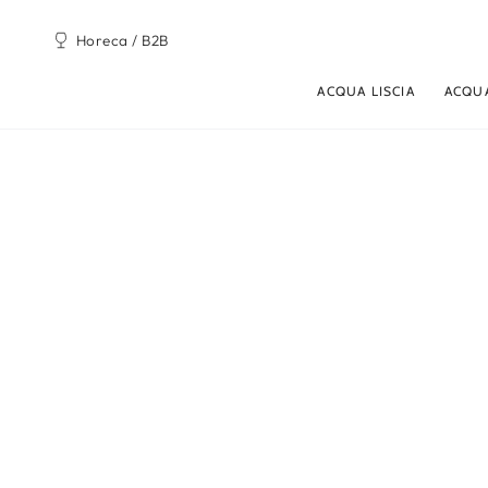
PASSA AL
CONTENUTO
Horeca / B2B
ACQUA LISCIA
ACQU
PASSA ALLE
INFORMAZIONE SUL
PRODOTTO