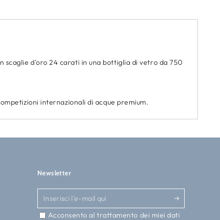
 scaglie d'oro 24 carati in una bottiglia di vetro da 750
e competizioni internazionali di acque premium.
Newsletter
Inserisci
l'e-
Acconsento al trattamento dei miei dati