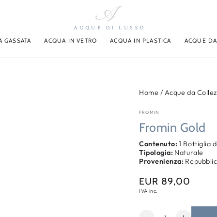
A GASSATA
ACQUA IN VETRO
ACQUA IN PLASTICA
ACQUE DA
Home
/
Acque da Colle
FROMIN
Fromin Gold
Contenuto:
1 Bottiglia d
Tipologia:
Naturale
Provenienza:
Repubbli
EUR 89,00
Prezzo
regolare
IVA inc.
Quantità