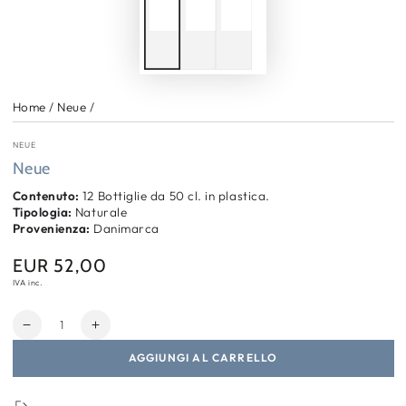
Home
/
Neue
/
NEUE
Neue
Contenuto:
12 Bottiglie da 50 cl. in plastica.
Tipologia:
Naturale
Provenienza:
Danimarca
EUR 52,00
Prezzo
regolare
IVA inc.
Quantità
Diminuisci
Aumenta
quantità
quantità
AGGIUNGI AL CARRELLO
per
per
Neue
Neue