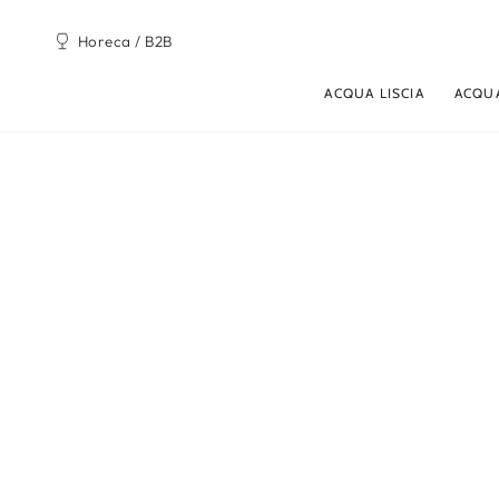
PASSA AL
CONTENUTO
Horeca / B2B
ACQUA LISCIA
ACQU
PASSA ALLE
INFORMAZIONE SUL
PRODOTTO