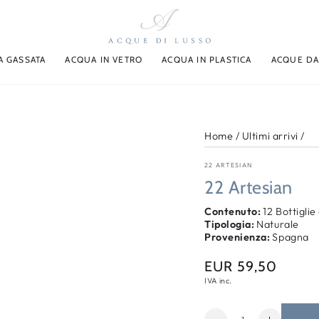
A GASSATA
ACQUA IN VETRO
ACQUA IN PLASTICA
ACQUE DA
Home
/
Ultimi arrivi
/
22 ARTESIAN
22 Artesian
Contenuto:
12 Bottiglie
Tipologia:
Naturale
Provenienza:
Spagna
EUR 59,50
Prezzo
regolare
IVA inc.
Quantità