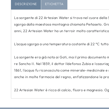
DESCRIZIONE
ETICHETTA
La sorgente di 22 Artesian Water si trova nel cuore della
sgorga dalla maestosa montagna chiamata Peñaseto. Grazie 
anni, 22 Artesian Water ha un terroir molto caratteristico
L'acqua sgorga a una temperatura costante di 22 °C tutto 
La sorgente era già nota ai Goti, ma il primo documento ma
re Sancho II. Nel 1859, il dottor Ildefonso Zubia e Icazuri
1861, l'acqua fu riconosciuta come minerale-medicinale e n
anche in molte farmacie del regno, enfatizzandone le pro
22 Artesian Water è ricca di calcio, fluoro e magnesio. Ogg