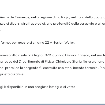
 Sierra de Cameros, nella regione di La Rioja, nel nord della Spagn
ai diversi strati geologici, alla profondità della sorgente e al l
.
l'anno, per questo si chiama 22 Artesian Water.
noscritto risale al 7 luglio 1029, quando Donna Onneca, nel suo tes
aga, capo del Dipartimento di Fisica, Chimica e Storia Naturale, ana
ei pressi della sorgente fu costruito uno stabilimento termale. Pi
prietà curative.
i è disponibile in una pregiata bottiglia di vetro.