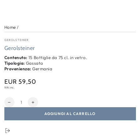
Home
/
GEROLSTEINER
Gerolsteiner
Contenuto:
15 Bottiglie da 75 cl. in vetro.
Tipologia:
Gassata
Provenienza:
Germania
EUR 59,50
Prezzo
regolare
IVA inc.
Quantità
Diminuisci
Aumenta
quantità
quantità
AGGIUNGI AL CARRELLO
per
per
Gerolsteiner
Gerolsteiner