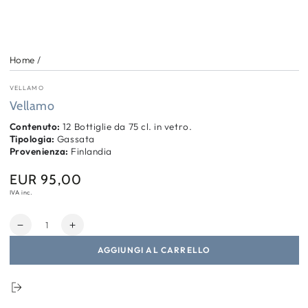
Home
/
VELLAMO
Vellamo
Contenuto:
12 Bottiglie da 75 cl. in vetro.
Tipologia:
Gassata
Provenienza:
Finlandia
EUR 95,00
Prezzo
regolare
IVA inc.
Quantità
Diminuisci
Aumenta
quantità
quantità
AGGIUNGI AL CARRELLO
per
per
Vellamo
Vellamo