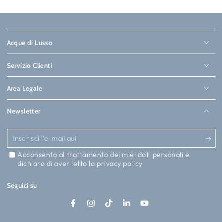
Acque di Lusso
Servizio Clienti
Area Legale
Newsletter
Inserisci
l'e-
Acconsento al trattamento dei miei dati personali e
dichiaro di aver letto la
privacy policy
mail
qui
Seguici su
Facebook
Instagram
TikTok
LinkedIn
YouTube