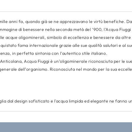
ille anni fa, quando già se ne apprezzavano le virtù benefiche. Dai 
Immagine di benessere nella seconda metà del ‘900, l’Acqua Fiuggi è
lle acque oligominerali, simbolo di eccellenza e benessere da oltre o
nquistato fama internazionale grazie alle sue qualità salutari e al su
za, in perfetta sintonia con l’autentico stile italiano.
e Anticolana, Acqua Fiuggi è un’oligominerale riconosciuta per le s
enerale dell’organismo. Riconosciuta nel mondo per la sua eccellenz
glia dal design sofisticato e l'acqua limpida ed elegante ne fanno un 