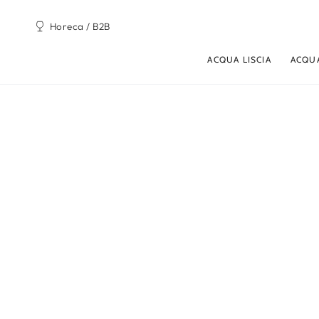
PASSA AL
CONTENUTO
Horeca / B2B
ACQUA LISCIA
ACQU
PASSA ALLE
INFORMAZIONE SUL
PRODOTTO