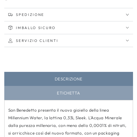
Antica
Antica
Fonte
Fonte
della
della
SPEDIZIONE
Salute
Salute
Extra
Extra
IMBALLO SICURO
Sparkling
Sparkling
SERVIZIO CLIENTI
DESCRIZIONE
ETICHETTA
San Benedetto presenta il nuovo gioiello della linea
Millennium Water,
la lattina 0,33L Sleek
. L’Acqua Minerale
dalla purezza millenaria, con meno dello
0,0001% di nitrati
,
si arricchisce così del nuovo formato, con un packaging