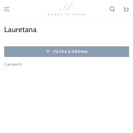
PASSA AL
CONTENUTO
Carello
Collezione:
Lauretana
FILTRA E ORDINA
2 prodotti