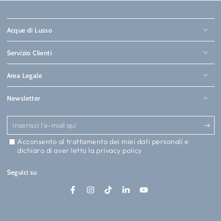
Acque di Lusso
Servizio Clienti
Area Legale
Newsletter
Inserisci
l'e-
Acconsento al trattamento dei miei dati personali e
dichiaro di aver letto la
privacy policy
mail
qui
Seguici su
Crea
Facebook
Instagram
TikTok
LinkedIn
YouTube
la
tua
bottiglia