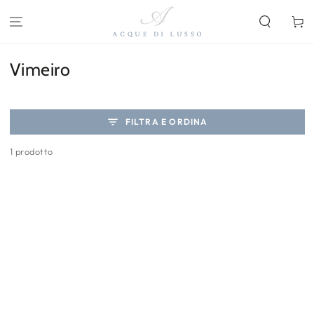
PASSA AL
CONTENUTO
Carello
Collezione:
Vimeiro
FILTRA E ORDINA
1 prodotto