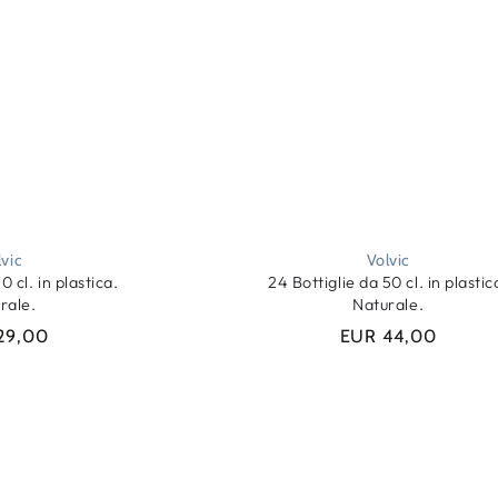
lvic
Volvic
0 cl. in plastica.
24 Bottiglie da 50 cl. in plastic
rale.
Naturale.
29,00
EUR 44,00
Prezzo
Prezzo
regolare
regolare
Qtà
AGGIUNGI
AGGIUNGI