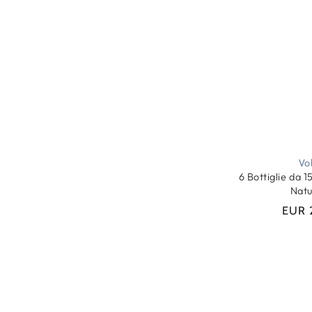
Vo
6 Bottiglie da 15
Natu
EUR 
Qtà